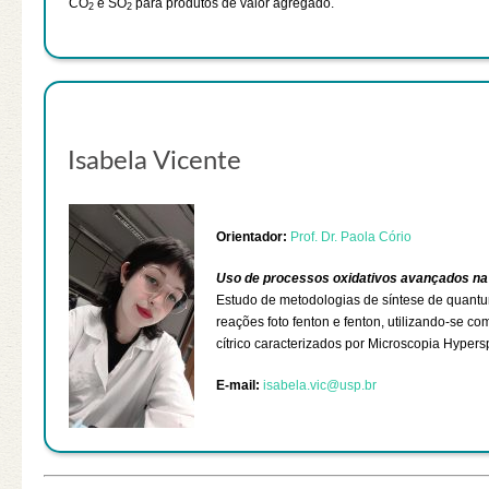
CO
e SO
para produtos de valor agregado.
2
2
Isabela Vicente
Orientador:
Prof. Dr. Paola Cório
Uso de processos oxidativos avançados na
Estudo de metodologias de síntese de quant
reações foto fenton e fenton, utilizando-se c
cítrico caracterizados por Microscopia Hypers
E-mail:
isabela.vic@usp.br